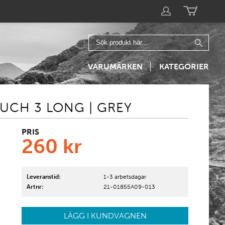
VARUMÄRKEN
KATEGORIER
OUCH 3 LONG | GREY
PRIS
260
kr
Leveranstid:
1-3 arbetsdagar
Artnr:
21-01855A09-013
LÄGG I KUNDVAGNEN