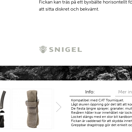
Fickan kan träs på ett byxbälte horisontellt f
att sitta diskret och bekvämt.
Info:
Mer i
Kompatibel med CAT Tourniquet.
Lågt skuren öppning gör det lätt att k
De flesta längre sprayer, granater, mul
Resåren håller kvar innehållet när lock
Locket stängs med en stor bit kardbor
Fickan är vadderad för att skydda inneh
Greppbar dragstropp gör det enkelt oc