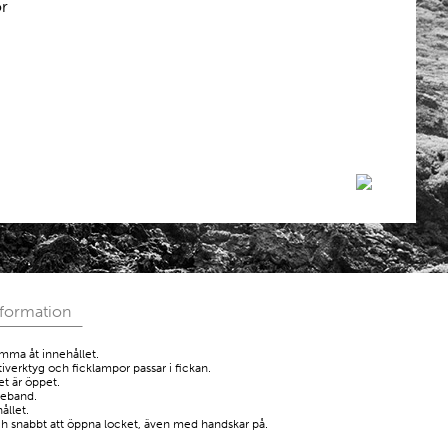
ör
nformation
omma åt innehållet.
tiverktyg och ficklampor passar i fickan.
et är öppet.
reband.
ållet.
h snabbt att öppna locket, även med handskar på.