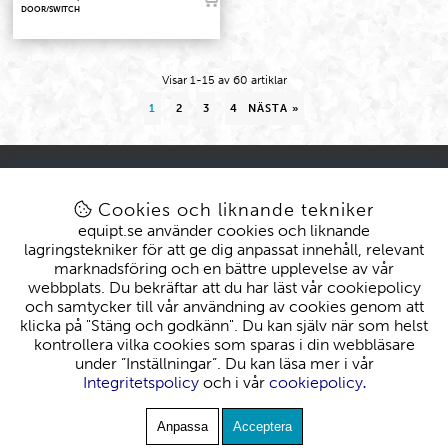
DOOR/SWITCH
Visar
1-15
av
60
artiklar
1
2
3
4
NÄSTA
»
KONTAKT
KUND
kundtjanst@equipt.se
Mitt konto
Cookies och liknande tekniker
Öppettider: Vardagar 08-16
Köpvillkor
equipt.se använder cookies och liknande
Byten & Reklamationer
lagringstekniker för att ge dig anpassat innehåll, relevant
Leveranser
marknadsföring och en bättre upplevelse av vår
EQUIPT
webbplats. Du bekräftar att du har läst vår cookiepolicy
Om oss
och samtycker till vår användning av cookies genom att
klicka på "Stäng och godkänn". Du kan själv när som helst
kontrollera vilka cookies som sparas i din webbläsare
under ”Inställningar”. Du kan läsa mer i vår
Integritetspolicy
och i vår
cookiepolicy
.
Anpassa
Acceptera