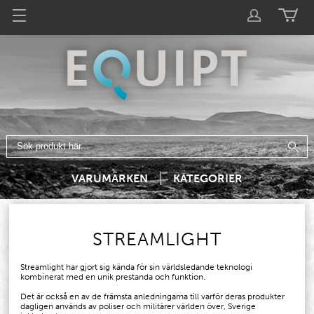
VARUMÄRKEN
KATEGORIER
STREAMLIGHT
Streamlight har gjort sig kända för sin världsledande teknologi
kombinerat med en unik prestanda och funktion.
Det är också en av de främsta anledningarna till varför deras produkter
dagligen används av poliser och militärer världen över, Sverige