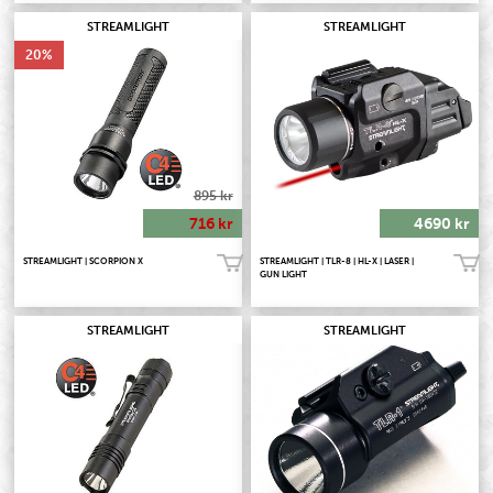
STREAMLIGHT
STREAMLIGHT
20
895 kr
716 kr
4690 kr
STREAMLIGHT | SCORPION X
STREAMLIGHT | TLR-8 | HL-X | LASER |
Köp!
Köp!
GUN LIGHT
STREAMLIGHT
STREAMLIGHT