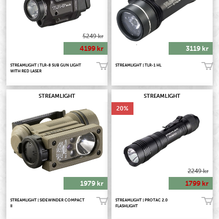
5249 kr
4199 kr
3119 kr
STREAMLIGHT | TLR-8 SUB GUN LIGHT
STREAMLIGHT | TLR-1 HL
Köp!
Köp!
WITH RED LASER
STREAMLIGHT
STREAMLIGHT
20
2249 kr
1979 kr
1799 kr
STREAMLIGHT | SIDEWINDER COMPACT
STREAMLIGHT | PROTAC 2.0
Köp!
Köp!
II
FLASHLIGHT