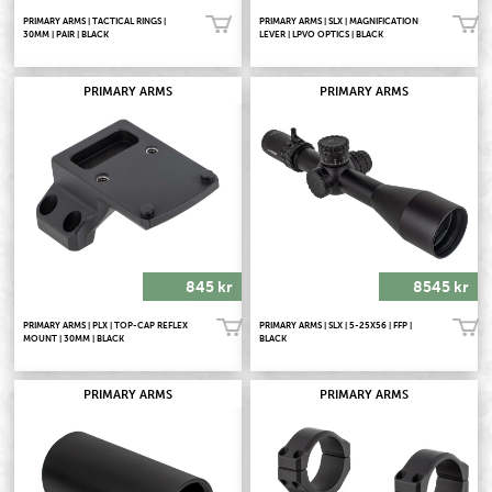
PRIMARY ARMS | TACTICAL RINGS |
PRIMARY ARMS | SLX | MAGNIFICATION
Köp!
Köp!
30MM | PAIR | BLACK
LEVER | LPVO OPTICS | BLACK
PRIMARY ARMS
PRIMARY ARMS
845 kr
8545 kr
PRIMARY ARMS | PLX | TOP-CAP REFLEX
PRIMARY ARMS | SLX | 5-25X56 | FFP |
Köp!
Köp!
MOUNT | 30MM | BLACK
BLACK
PRIMARY ARMS
PRIMARY ARMS