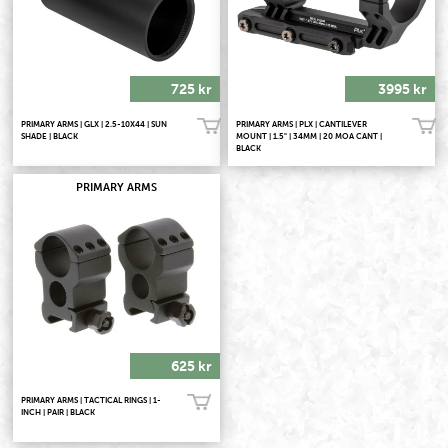
725 kr
3995 kr
PRIMARY ARMS | GLX | 2.5-10X44 | SUN
PRIMARY ARMS | PLX | CANTILEVER
Köp!
Köp!
SHADE | BLACK
MOUNT | 1.5" | 34MM | 20 MOA CANT |
BLACK
PRIMARY ARMS
625 kr
PRIMARY ARMS | TACTICAL RINGS | 1-
Köp!
INCH | PAIR | BLACK