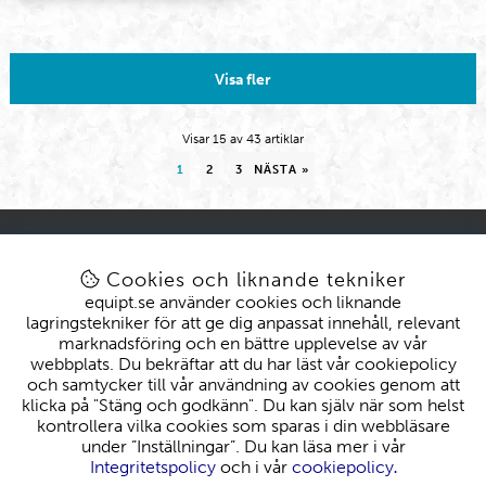
Visa fler
Visar
15
av
43
artiklar
1
2
3
NÄSTA
»
KONTAKT
KUND
kundtjanst@equipt.se
Mitt konto
Cookies och liknande tekniker
Öppettider: Vardagar 08-16
Köpvillkor
equipt.se använder cookies och liknande
Byten & Reklamationer
lagringstekniker för att ge dig anpassat innehåll, relevant
Leveranser
marknadsföring och en bättre upplevelse av vår
EQUIPT
webbplats. Du bekräftar att du har läst vår cookiepolicy
Om oss
och samtycker till vår användning av cookies genom att
klicka på "Stäng och godkänn". Du kan själv när som helst
kontrollera vilka cookies som sparas i din webbläsare
under ”Inställningar”. Du kan läsa mer i vår
Integritetspolicy
och i vår
cookiepolicy
.