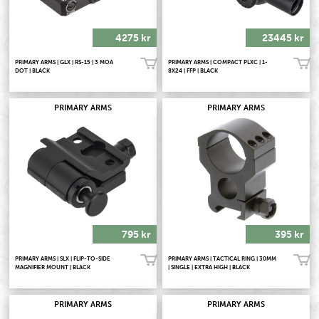
4275 kr
23445 kr
PRIMARY ARMS | GLX | RS-15 | 3 MOA
PRIMARY ARMS | COMPACT PLXC | 1-
Köp!
Köp!
DOT | BLACK
8X24 | FFP | BLACK
PRIMARY ARMS
PRIMARY ARMS
795 kr
395 kr
PRIMARY ARMS | SLX | FLIP-TO-SIDE
PRIMARY ARMS | TACTICAL RING | 30MM
Köp!
Köp!
MAGNIFIER MOUNT | BLACK
| SINGLE | EXTRA HIGH | BLACK
PRIMARY ARMS
PRIMARY ARMS