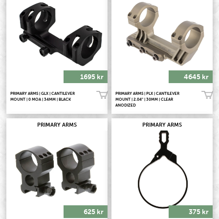
1695 kr
4645 kr
PRIMARY ARMS | GLX | CANTILEVER
PRIMARY ARMS | PLX | CANTILEVER
Köp!
Köp!
MOUNT | 0 MOA | 34MM | BLACK
MOUNT | 2.04" | 30MM | CLEAR
ANODIZED
PRIMARY ARMS
PRIMARY ARMS
625 kr
375 kr