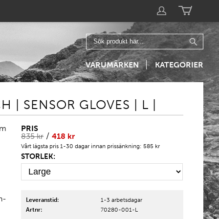
VARUMÄRKEN
KATEGORIER
| SENSOR GLOVES | L |
PRIS
om
/
835
kr
418
kr
Vårt lägsta pris 1-30 dagar innan prissänkning:
585 kr
STORLEK:
h-
Leveranstid:
1-3 arbetsdagar
Artnr:
70280-001-L