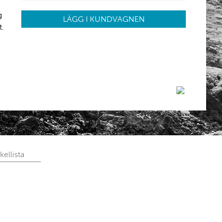
g
LÄGG I KUNDVAGNEN
t.
kellista