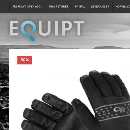
FRI FRAKT ÖVER 999:-
FRIA RETURER
PAYPAL
LEVERANSER
KÖPVILLK
50