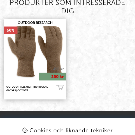
PRODUKTER SOM INTRESSERADE
DIG
OUTDOOR RESEARCH
50
499 kr
250 kr
OUTDOOR RESEARCH | HURRICANE
Köp!
GLOVES | COYOTE
KONTAKT
KUND
kundtjanst@equipt.se
Mitt konto
Cookies och liknande tekniker
Öppettider: Vardagar 08-16
Köpvillkor