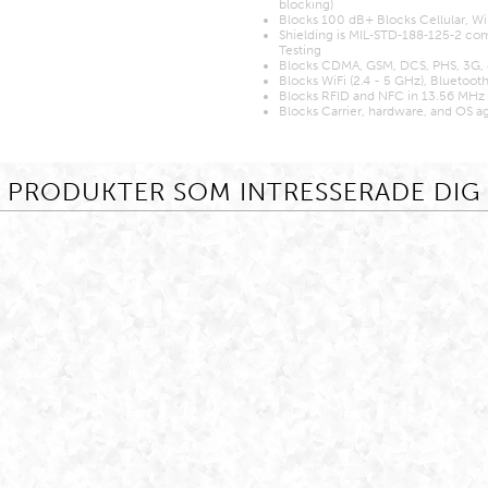
blocking)
Blocks 100 dB+ Blocks Cellular, Wi
Shielding is MIL‐STD‐188‐125‐2 com
Testing
Blocks CDMA, GSM, DCS, PHS, 3G, 
Blocks WiFi (2.4 - 5 GHz), Bluetoot
Blocks RFID and NFC in 13.56 MHz
Blocks Carrier, hardware, and OS a
PRODUKTER SOM INTRESSERADE DIG