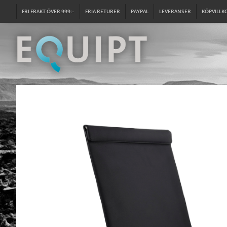
FRI FRAKT ÖVER 999:-
FRIA RETURER
PAYPAL
LEVERANSER
KÖPVILLK