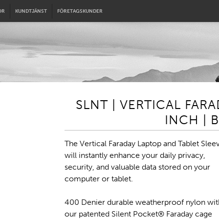
OR
KUNDTJÄNST
FÖRETAGSKUNDER
SLNT | VERTICAL FARA
INCH | 
The Vertical Faraday Laptop and Tablet Slee
will instantly enhance your daily privacy,
security, and valuable data stored on your
computer or tablet.
400 Denier durable weatherproof nylon wit
our patented Silent Pocket® Faraday cage