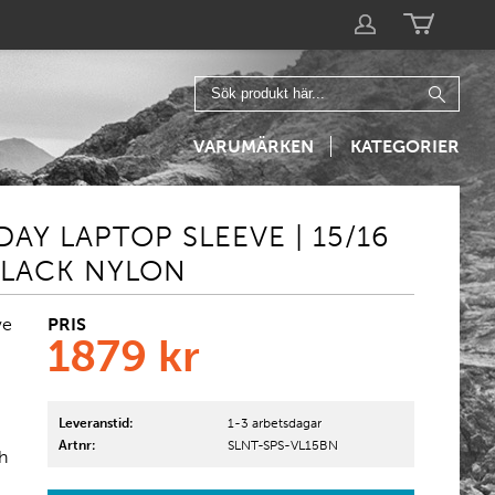
VARUMÄRKEN
KATEGORIER
DAY LAPTOP SLEEVE | 15/16
BLACK NYLON
PRIS
ve
1879
kr
Leveranstid:
1-3 arbetsdagar
Artnr:
SLNT-SPS-VL15BN
h