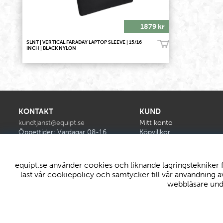
1879 kr
SLNT | VERTICAL FARADAY LAPTOP SLEEVE | 15/16
Köp!
INCH | BLACK NYLON
KONTAKT
KUND
kundtjanst@equipt.se
Mitt konto
Öppettider: Vardagar 08-16
Köpvillkor
Byten & Reklamationer
Leveranser
equipt.se använder cookies och liknande lagringstekniker f
läst vår cookiepolicy och samtycker till vår användning a
webbläsare unde