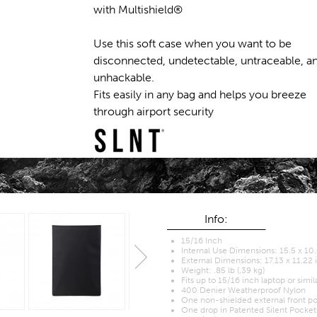
with Multishield®
Use this soft case when you want to be
disconnected, undetectable, untraceable, a
unhackable.
Fits easily in any bag and helps you breeze
through airport security
Info:
15/16 Inch
Internal Use Dimensions: 15.5 x 10.
External Dimensions: 17.13 x 11.22 
Weight: .85 lb (.39 kg)
Fits up to 15/16 inch laptop or simil
400 Denier Weatherproof Nylon
One non-shielded external front po
One drop in Patented Silent Pocket®