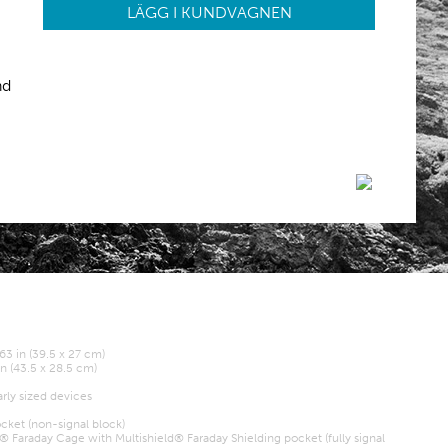
LÄGG I KUNDVAGNEN
nd
63 in (39.5 x 27 cm)
in (43.5 x 28.5 cm)
arly sized devices
cket (non-signal block)
 Faraday Cage with Multishield® Faraday Shielding pocket (fully signal