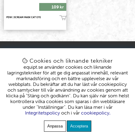
109 kr
PDW | SCREAM MASK CAT EYE
Köp!
KONTAKT
KUND
kundtjanst@equipt.se
Mitt konto
Cookies och liknande tekniker
Öppettider: Vardagar 08-16
Köpvillkor
equipt.se använder cookies och liknande
Byten & Reklamationer
lagringstekniker för att ge dig anpassat innehåll, relevant
Leveranser
marknadsföring och en bättre upplevelse av vår
EQUIPT
webbplats. Du bekräftar att du har läst vår cookiepolicy
Om oss
och samtycker till vår användning av cookies genom att
klicka på "Stäng och godkänn". Du kan själv när som helst
kontrollera vilka cookies som sparas i din webbläsare
under ”Inställningar”. Du kan läsa mer i vår
Integritetspolicy
och i vår
cookiepolicy
.
Anpassa
Acceptera