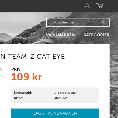
VARUMÄRKEN
KATEGORIER
N TEAM-Z CAT EYE
PRIS
ly
109
kr
ok
Leveranstid:
1-3 arbetsdagar
Artnr:
4021752
LÄGG I KUNDVAGNEN