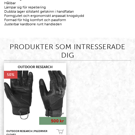
Hållbar
Lämpar sig för repellering
Dubbla lager slitstarkt getskinn i handflatan
Formgjutet och ergonomiskt anpassat knogskydd
Formad för hög komfort och passform
Justerbar kardborre runt handleden
PRODUKTER SOM INTRESSERADE
DIG
OUTDOOR RESEARCH
50
999 kr
500 kr
OUTDOOR RESEARCH | PILEDRIVER
Köp!
GLOVES