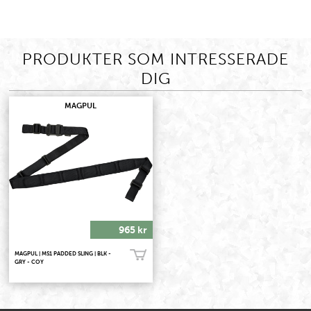
PRODUKTER SOM INTRESSERADE
DIG
MAGPUL
965 kr
MAGPUL | MS1 PADDED SLING | BLK -
Köp!
GRY - COY