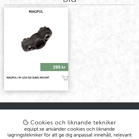
MAGPUL
295 kr
MAGPUL | M-LOK QD SLING MOUNT
Köp!
KONTAKT
KUND
kundtjanst@equipt.se
Mitt konto
Cookies och liknande tekniker
Öppettider: Vardagar 08-16
Köpvillkor
equipt.se använder cookies och liknande
Byten & Reklamationer
lagringstekniker för att ge dig anpassat innehåll, relevant
Leveranser