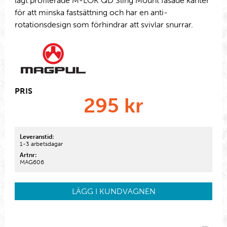
lågt profilerade M-LOK QD Sling Mount fasade kanter
för att minska fastsättning och har en anti-
rotationsdesign som förhindrar att svivlar snurrar.
PRIS
295
kr
Leveranstid:
1-3 arbetsdagar
Artnr:
MAG606
LÄGG I KUNDVAGNEN