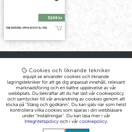
5249 kr
FAB DEFENSE | KPOS SCOUT SL | FDE
Bevaka
KONTAKT
KUND
kundtjanst@equipt.se
Mitt konto
Cookies och liknande tekniker
Öppettider: Vardagar 08-16
Köpvillkor
equipt.se använder cookies och liknande
Byten & Reklamationer
lagringstekniker för att ge dig anpassat innehåll, relevant
Leveranser
marknadsföring och en bättre upplevelse av vår
EQUIPT
webbplats. Du bekräftar att du har läst vår cookiepolicy
Om oss
och samtycker till vår användning av cookies genom att
klicka på "Stäng och godkänn". Du kan själv när som helst
kontrollera vilka cookies som sparas i din webbläsare
under ”Inställningar”. Du kan läsa mer i vår
Integritetspolicy
och i vår
cookiepolicy
.