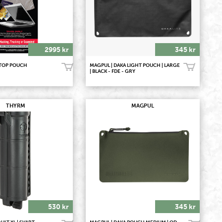
2995 kr
345 kr
PTOP POUCH
MAGPUL | DAKA LIGHT POUCH | LARGE
Köp!
Köp!
| BLACK - FDE - GRY
THYRM
MAGPUL
530 kr
345 kr