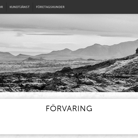
OR
KUNDTJÄNST
FÖRETAGSKUNDER
FÖRVARING