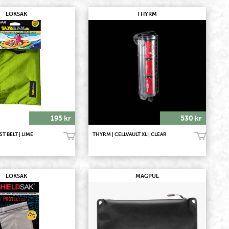
LOKSAK
THYRM
195 kr
530 kr
T BELT | LIME
THYRM | CELLVAULT XL | CLEAR
Köp!
Köp!
LOKSAK
MAGPUL