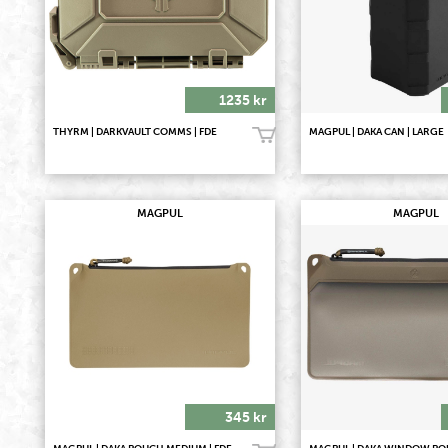
1235 kr
THYRM | DARKVAULT COMMS | FDE
MAGPUL | DAKA CAN | LARGE
Köp!
MAGPUL
MAGPUL
345 kr