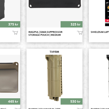
375 kr
325 kr
MAGPUL | DAKA SUPPRESSOR
SHIELDSAK LA
Köp!
Köp!
STORAGE POUCH | MEDIUM
THYRM
465 kr
530 kr