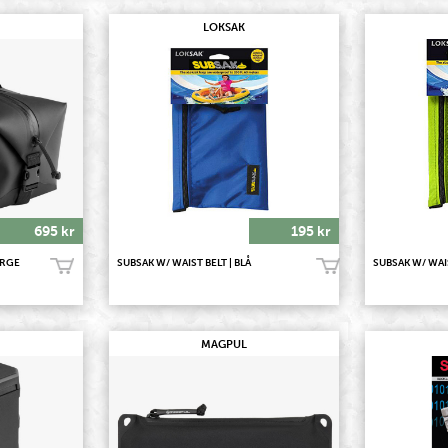
LOKSAK
695 kr
195 kr
ARGE
SUBSAK W/ WAIST BELT | BLÅ
SUBSAK W/ WAIS
Köp!
Köp!
MAGPUL